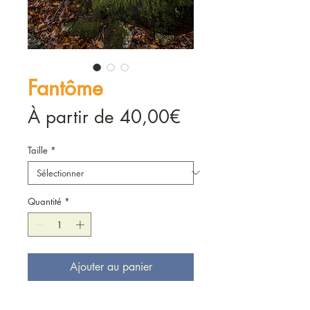
Fantôme
Prix
À partir de
40,00€
promotionnel
Taille
*
Quantité
*
Ajouter au panier
Fantôme - 2022